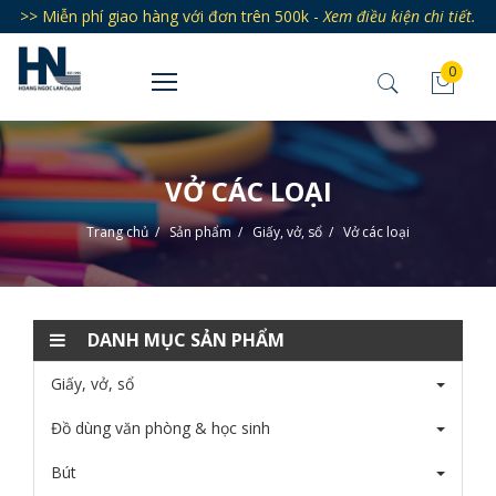
>> Miễn phí giao hàng với đơn trên 500k -
Xem điều kiện chi tiết.
0
VỞ CÁC LOẠI
Trang chủ
/
Sản phẩm
/
Giấy, vở, sổ
/
Vở các loại
DANH MỤC SẢN PHẨM
Giấy, vở, sổ
Đồ dùng văn phòng & học sinh
Bút