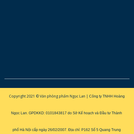
Copyright 2021 © Văn phòng phẩm Ngọc Lan |
Công ty TNHH Hoàng 
Ngọc Lan. GPDKKD: 0101843817 do Sở Kế hoạch và Đầu tư Thành 
phố Hà Nội cấp ngày 26/02/2007. 
Địa chỉ: P162 Số 5 Quang Trung 