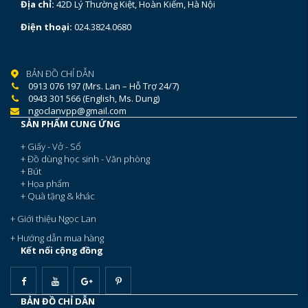
Địa chỉ:
42D Lý Thường Kiệt, Hoàn Kiếm, Hà Nội
Điện thoại:
024.3824.0680
BẢN ĐỒ CHỈ DẪN
0913 076 197 (Mrs. Lan – Hỗ Trợ 24/7)
0943 301 566 (English, Ms. Dung)
ngoclanvpp@gmail.com
SẢN PHẨM CUNG ỨNG
+ Giấy - Vở - Sổ
+ Đồ dùng học sinh - Văn phòng
+ Bút
+ Họa phẩm
+ Quà tặng & khác
+ Giới thiệu Ngọc Lan
+ Hướng dẫn mua hàng
Kết nối cộng đồng
BẢN ĐỒ CHỈ DẪN