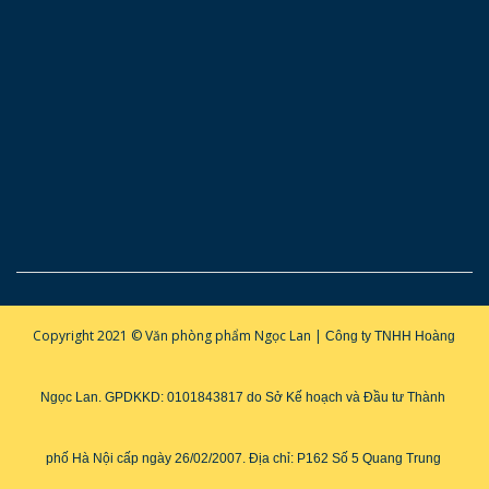
Copyright 2021 © Văn phòng phẩm Ngọc Lan |
Công ty TNHH Hoàng 
Ngọc Lan. GPDKKD: 0101843817 do Sở Kế hoạch và Đầu tư Thành 
phố Hà Nội cấp ngày 26/02/2007. 
Địa chỉ: P162 Số 5 Quang Trung 