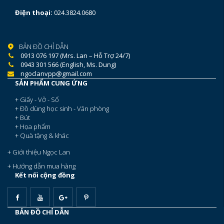
Điện thoại:
024.3824.0680
BẢN ĐỒ CHỈ DẪN
0913 076 197 (Mrs. Lan – Hỗ Trợ 24/7)
0943 301 566 (English, Ms. Dung)
ngoclanvpp@gmail.com
SẢN PHẨM CUNG ỨNG
+ Giấy - Vở - Sổ
+ Đồ dùng học sinh - Văn phòng
+ Bút
+ Họa phẩm
+ Quà tặng & khác
+ Giới thiệu Ngọc Lan
+ Hướng dẫn mua hàng
Kết nối cộng đồng
BẢN ĐỒ CHỈ DẪN