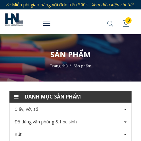
>> Miễn phí giao hàng với đơn trên 500k -
Xem điều kiện chi tiết.
0
SẢN PHẨM
Trang chủ
/
Sản phẩm
DANH MỤC SẢN PHẨM
Giấy, vở, sổ
Đồ dùng văn phòng & học sinh
Bút