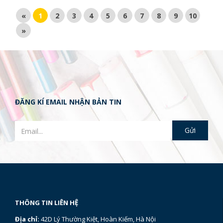
«
1
2
3
4
5
6
7
8
9
10
»
ĐĂNG KÍ EMAIL NHẬN BẢN TIN
THÔNG TIN LIÊN HỆ
Địa chỉ:
42D Lý Thường Kiệt, Hoàn Kiếm, Hà Nội