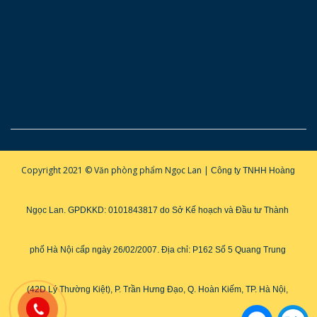
Copyright 2021 © Văn phòng phẩm Ngọc Lan |
Công ty TNHH Hoàng 
Ngọc Lan. GPDKKD: 0101843817 do Sở Kế hoạch và Đầu tư Thành 
phố Hà Nội cấp ngày 26/02/2007. 
Địa chỉ: P162 Số 5 Quang Trung 
(42D Lý Thường Kiệt), P. Trần Hưng Đạo, Q. Hoàn Kiếm, TP. Hà Nội, 