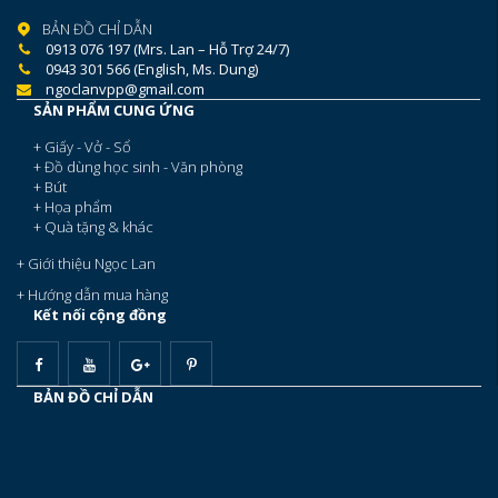
BẢN ĐỒ CHỈ DẪN
0913 076 197 (Mrs. Lan – Hỗ Trợ 24/7)
0943 301 566 (English, Ms. Dung)
ngoclanvpp@gmail.com
SẢN PHẨM CUNG ỨNG
+ Giấy - Vở - Sổ
+ Đồ dùng học sinh - Văn phòng
+ Bút
+ Họa phẩm
+ Quà tặng & khác
+ Giới thiệu Ngọc Lan
+ Hướng dẫn mua hàng
Kết nối cộng đồng
BẢN ĐỒ CHỈ DẪN