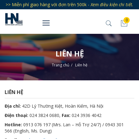
>> Miễn phí giao hàng với đơn trên 500k -
Xem điều kiện chi tiết.
0
LIÊN HỆ
Trang chủ
/
Liên hệ
LIÊN HỆ
Địa chỉ:
42D Lý Thường Kiệt, Hoàn Kiếm, Hà Nội
Điện thoại:
024 3824 0680,
Fax:
024 3936 4042
Hotline:
0913 076 197 (Mrs. Lan – Hỗ Trợ 24/7) / 0943 301
566 (English, Ms. Dung)