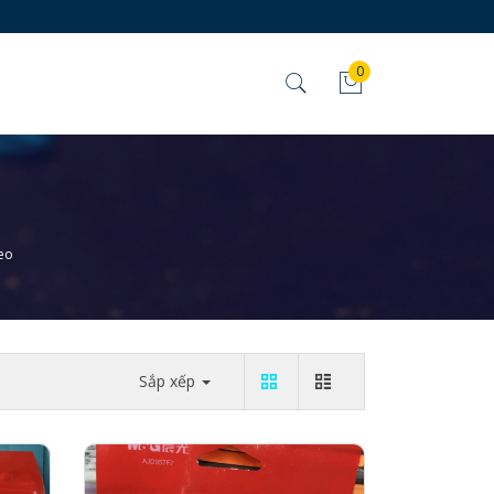
0
keo
Sắp xếp