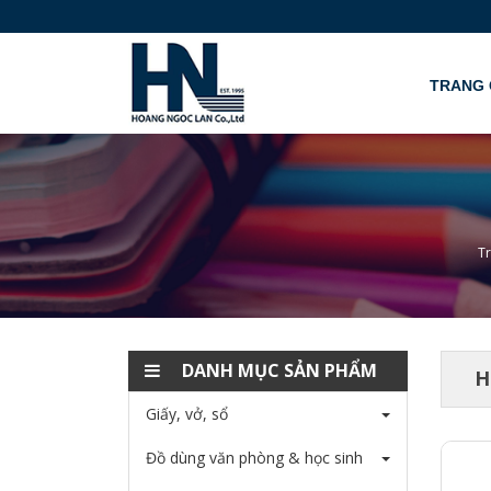
TRANG 
T
DANH MỤC SẢN PHẨM
H
Giấy, vở, sổ
Đồ dùng văn phòng & học sinh