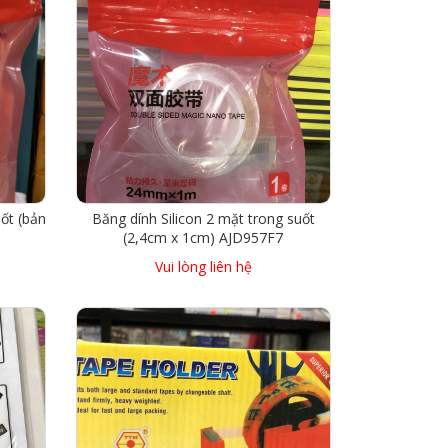
uốt (bản
Băng dính Silicon 2 mặt trong suốt
(2,4cm x 1cm) AJD957F7
Vui lòng liên hệ