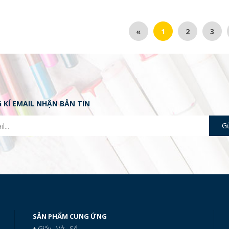
«
1
2
3
 KÍ EMAIL NHẬN BẢN TIN
SẢN PHẨM CUNG ỨNG
+ Giấy - Vở - Sổ