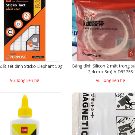
Băng dính Silicon 2 mặt trong s
ất sét dính Sticko Elephant 50g
2,4cm x 3m) AJD957F8
Vui lòng liên hệ
Vui lòng liên hệ