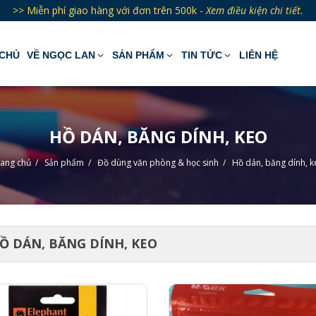
>> Miễn phí giao hàng với đơn trên 500k -
Xem điều kiện chi tiết.
CHỦ
VỀ NGỌC LAN
SẢN PHẨM
TIN TỨC
LIÊN HỆ
HỒ DÁN, BĂNG DÍNH, KEO
rang chủ
/
Sản phẩm
/
Đồ dùng văn phòng & học sinh
/
Hồ dán, băng dính, 
Ồ DÁN, BĂNG DÍNH, KEO