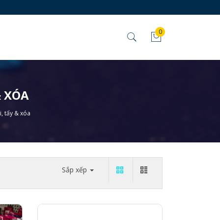
0
& XÓA
i, tẩy & xóa
Sắp xếp