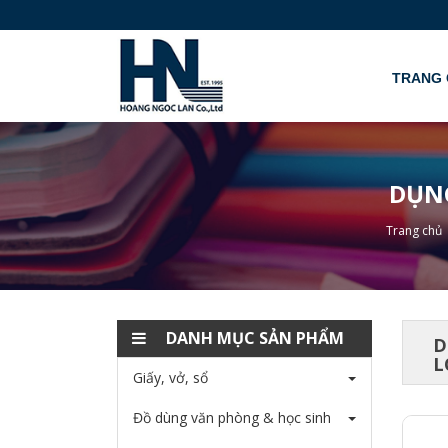
TRANG 
DỤNG
Trang chủ
DANH MỤC SẢN PHẨM
D
L
Giấy, vở, sổ
Đồ dùng văn phòng & học sinh