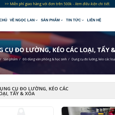
>> Miễn phí giao hàng với đơn trên 500k -
Xem điều kiện chi tiết.
CHỦ
VỀ NGỌC LAN
SẢN PHẨM
TIN TỨC
LIÊN HỆ
 CỤ ĐO LƯỜNG, KÉO CÁC LOẠI, TẨY 
/
Sản phẩm
/
Đồ dùng văn phòng & học sinh
/
Dụng cụ đo lường, kéo các loạ
ỤNG CỤ ĐO LƯỜNG, KÉO CÁC
OẠI, TẨY & XÓA