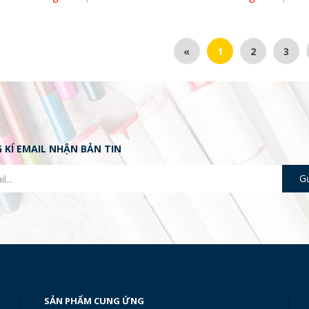
«
1
2
3
 KÍ EMAIL NHẬN BẢN TIN
SẢN PHẨM CUNG ỨNG