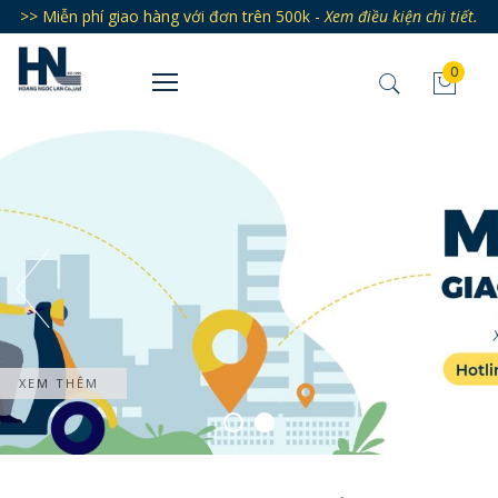
>> Miễn phí giao hàng với đơn trên 500k -
Xem điều kiện chi tiết.
0
XEM THÊM