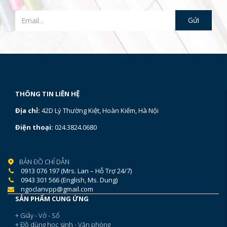
THÔNG TIN LIÊN HỆ
Địa chỉ:
42D Lý Thường Kiệt, Hoàn Kiếm, Hà Nội
Điện thoại:
024.3824.0680
BẢN ĐỒ CHỈ DẪN
0913 076 197 (Mrs. Lan – Hỗ Trợ 24/7)
0943 301 566 (English, Ms. Dung)
ngoclanvpp@gmail.com
SẢN PHẨM CUNG ỨNG
+ Giấy - Vở - Sổ
+ Đồ dùng học sinh - Văn phòng