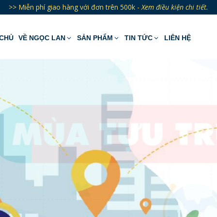
>> Miễn phí giao hàng với đơn trên 500k -
Xem điều kiện chi tiết.
CHỦ
VỀ NGỌC LAN
SẢN PHẨM
TIN TỨC
LIÊN HỆ