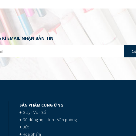
 KÍ EMAIL NHẬN BẢN TIN
SẢN PHẨM CUNG ỨNG
+ Giấy - Vở - Sổ
+ Đồ dùng học sinh - Văn phòng
+ Bút
+ Họa phẩm